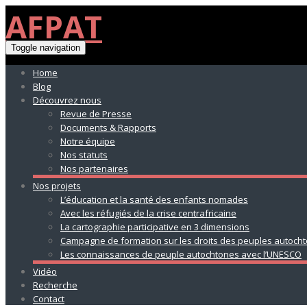
AFPAT
Toggle navigation
Home
Blog
Découvrez nous
Revue de Presse
Documents & Rapports
Notre équipe
Nos statuts
Nos partenaires
Nos projets
L’éducation et la santé des enfants nomades
Avec les réfugiés de la crise centrafricaine
La cartographie participative en 3 dimensions
Campagne de formation sur les droits des peuples autoch
Les connaissances de peuple autochtones avec l’UNESCO
Vidéo
Recherche
Contact