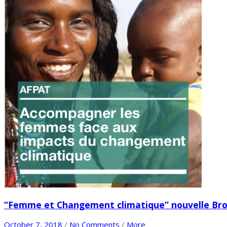
“Femme et Changement climatique” nouvelle Br
October 7, 2018
/
No Comments
/
More