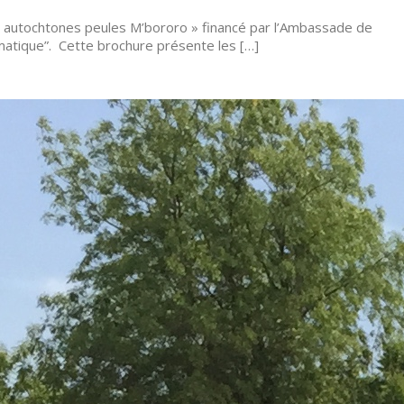
 autochtones peules M’bororo » financé par l’Ambassade de
matique”. Cette brochure présente les […]