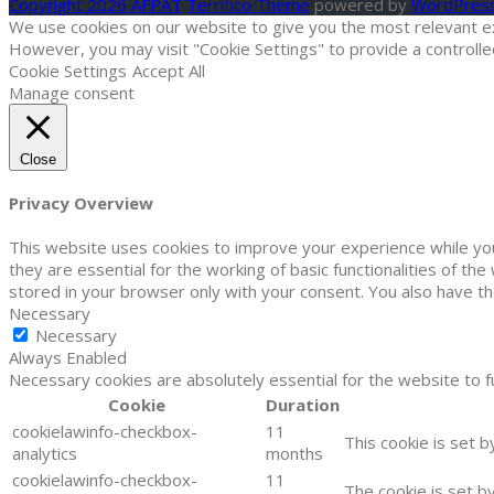
Copyright 2026 AFPAT
Terrifico Theme
powered by
WordPres
We use cookies on our website to give you the most relevant exp
However, you may visit "Cookie Settings" to provide a controlle
Cookie Settings
Accept All
Manage consent
Close
Privacy Overview
This website uses cookies to improve your experience while yo
they are essential for the working of basic functionalities of t
stored in your browser only with your consent. You also have t
Necessary
Necessary
Always Enabled
Necessary cookies are absolutely essential for the website to f
Cookie
Duration
cookielawinfo-checkbox-
11
This cookie is set 
analytics
months
cookielawinfo-checkbox-
11
The cookie is set b