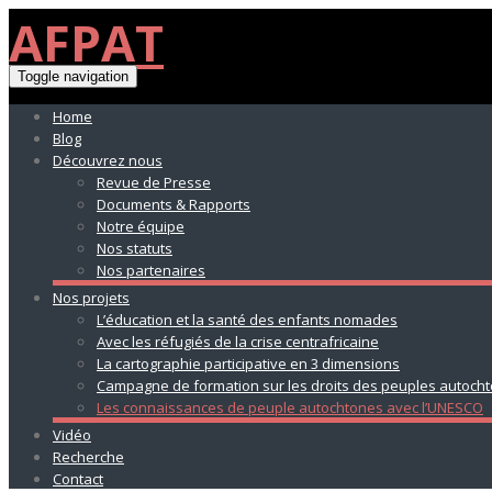
AFPAT
Toggle navigation
Home
Blog
Découvrez nous
Revue de Presse
Documents & Rapports
Notre équipe
Nos statuts
Nos partenaires
Nos projets
L’éducation et la santé des enfants nomades
Avec les réfugiés de la crise centrafricaine
La cartographie participative en 3 dimensions
Campagne de formation sur les droits des peuples autoch
Les connaissances de peuple autochtones avec l’UNESCO
Vidéo
Recherche
Contact