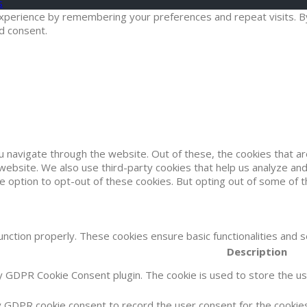
s
erience by remembering your preferences and repeat visits. By cl
d consent.
u navigate through the website. Out of these, the cookies that 
he website. We also use third-party cookies that help us analyze 
he option to opt-out of these cookies. But opting out of some of
unction properly. These cookies ensure basic functionalities and 
Description
by GDPR Cookie Consent plugin. The cookie is used to store the use
y GDPR cookie consent to record the user consent for the cookies 