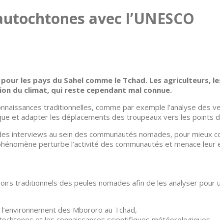
 autochtones avec l’UNESCO
ur les pays du Sahel comme le Tchad. Les agriculteurs, les 
ion du climat, qui reste cependant mal connue.
naissances traditionnelles, comme par exemple l’analyse des v
que et adapter les déplacements des troupeaux vers les points d
 des interviews au sein des communautés nomades, pour mieux com
e phénomène perturbe l’activité des communautés et menace leur 
avoirs traditionnels des peules nomades afin de les analyser pour
et l’environnement des Mbororo au Tchad,
autochtones et les connaissances scientifiques météorologiques